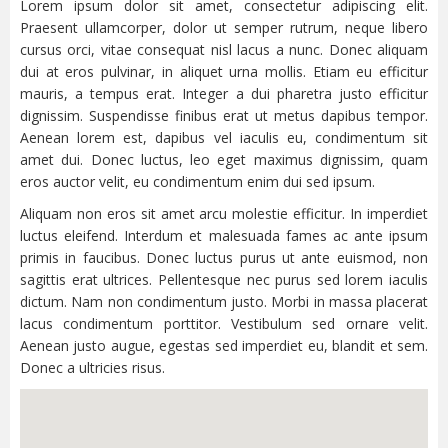
Lorem ipsum dolor sit amet, consectetur adipiscing elit.
Praesent ullamcorper, dolor ut semper rutrum, neque libero
cursus orci, vitae consequat nisl lacus a nunc. Donec aliquam
dui at eros pulvinar, in aliquet urna mollis. Etiam eu efficitur
mauris, a tempus erat. Integer a dui pharetra justo efficitur
dignissim. Suspendisse finibus erat ut metus dapibus tempor.
Aenean lorem est, dapibus vel iaculis eu, condimentum sit
amet dui. Donec luctus, leo eget maximus dignissim, quam
eros auctor velit, eu condimentum enim dui sed ipsum.
Aliquam non eros sit amet arcu molestie efficitur. In imperdiet
luctus eleifend. Interdum et malesuada fames ac ante ipsum
primis in faucibus. Donec luctus purus ut ante euismod, non
sagittis erat ultrices. Pellentesque nec purus sed lorem iaculis
dictum. Nam non condimentum justo. Morbi in massa placerat
lacus condimentum porttitor. Vestibulum sed ornare velit.
Aenean justo augue, egestas sed imperdiet eu, blandit et sem.
Donec a ultricies risus.